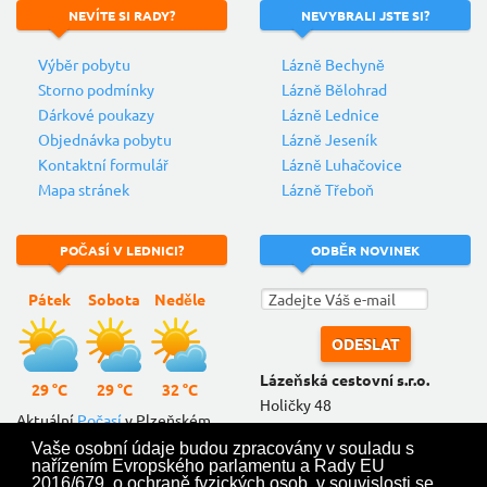
NEVÍTE
SI RADY?
NEVYBRALI
JSTE SI?
Výběr pobytu
Lázně Bechyně
Storno podmínky
Lázně Bělohrad
Dárkové poukazy
Lázně Lednice
Objednávka pobytu
Lázně Jeseník
Kontaktní formulář
Lázně Luhačovice
Mapa stránek
Lázně Třeboň
POČASÍ
V LEDNICI?
ODBĚR
NOVINEK
Pátek
Sobota
Neděle
Lázeňská cestovní s.r.o.
29 °C
29 °C
32 °C
Holičky 48
Aktuální
Počasí
v Plzeňském
379 01 Třeboň
kraji.
Vaše osobní údaje budou zpracovány v souladu s
info@lazenskacestovni.cz
nařízením Evropského parlamentu a Rady EU
2016/679, o ochraně fyzických osob, v souvislosti se