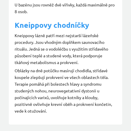
U bazénu jsou rovněž dvě vířivky, každá maximálně pro
8 osob.
Kneippovy chodníčky
Kneippovy lázně patří mezi nejstarší lázeňské
procedury. Jsou vhodným doplňkem saunovacího
rituálu. Jedná se o vodoléčbu s využitím střídavého
působení teplé a studené vody, která podporuje
tkáňový metabolismus a prokrvení.
Oblázky na dně potůčku masírují chodidla, střídavé
koupele zlepšují prokrvení ve všech oblastech těla.
Terapie pomáhá při bolestech hlavy a syndromu
studených nohou, neurovegetativní dystonii u
počínajících varixů, uvolňuje kotníky a klouby,
pozitivně ovlivňuje krevní oběh a prokrvení končetin,
vede k otužování.